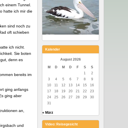
rch einem Tunnel.
 hatte ich mir die
cken sind noch zu
Rad oft schieben
tte ich nicht.
Kalender
chkeit. Sie boten
 gut, denn es
August 2026
M
D
M
D
F
S
S
1
2
kommen bereits im
3
4
5
6
7
8
9
10
11
12
13
14
15
16
rt ging anfangs
17
18
19
20
21
22
23
Es ging aber
24
25
26
27
28
29
30
31
truktionen an,
« März
Video: Reisegesicht
birgsbach und