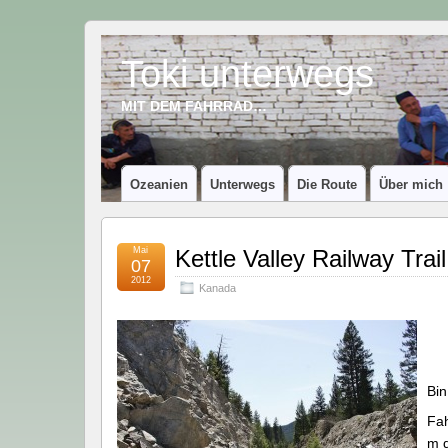
Toki unterwegs
MIT DEM FAHRRAD…
Ozeanien
Unterwegs
Die Route
Über mich
Mai
Kettle Valley Railway Trail
07
2012
Kanada
Bin
Fah
m d