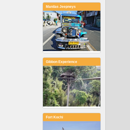
Manilas Jeepneys
Gibbon Experience
Fort Kochi