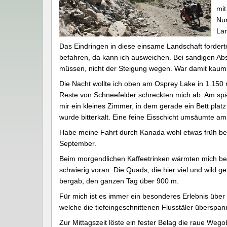
mit
Nur
Lan
Das Eindringen in diese einsame Landschaft fordert
befahren, da kann ich ausweichen. Bei sandigen Absc
müssen, nicht der Steigung wegen. War damit kaum
Die Nacht wollte ich oben am Osprey Lake in 1.150 m 
Reste von Schneefelder schreckten mich ab. Am spät
mir ein kleines Zimmer, in dem gerade ein Bett pla
wurde bitterkalt. Eine feine Eisschicht umsäumte 
Habe meine Fahrt durch Kanada wohl etwas früh beg
September.
Beim morgendlichen Kaffeetrinken wärmten mich ber
schwierig voran. Die Quads, die hier viel und wild
bergab, den ganzen Tag über 900 m.
Für mich ist es immer ein besonderes Erlebnis über 
welche die tiefeingeschnittenen Flusstäler überspan
Zur Mittagszeit löste ein fester Belag die raue We