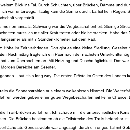
 weitem Blick ins Tal. Durch Schluchten, über Brücken, Dämme und du
 ich war unterwegs. Häufig kam die Sonne durch. Es fiel kein Regen. So
dschaft vorgestellt.
e meinen Einsatz. Schwierig war die Wegbeschaffenheit. Steinige Stre
hnitten muss ich mit aller Kraft treten oder bleibe stecken. Habe das 
 langsamer als mit 7 Stundenkilometer auf dem Rad.
Höhe im Zelt verbringen. Dort gibt es eine kleine Siedlung. Gezeltet ha
en Nachmittag fragte ich ein Paar nach der nächsten Unterkunftsmögli
tz hat zum Übernachten an. Mit Heizung und Duschmöglichkeit. Das war
am Morgen Bereiche am Seeufer.
onnen – but it’s a long way! Die ersten Fröste im Osten des Landes 
eits die Sonnenstrahlen aus einem wolkenlosen Himmel. Die Weiterfah
 gefahren werden geben einer guten Wegebeschaffenheit keine Chance. 
die Trail-Brücken zu fahren. Ich schaue mir die unterschiedlichen Kons
nen. Die Brücken bestimmen ob die Teilstrecke des Trails befahrbar ist.
goberfläche ab. Genussradeln war angesagt, durch ein enges Tal mit Ge