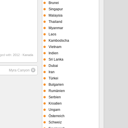
Brunei
Singapur
Malaysia
Thailand
Myanmar
Laos
Kambodscha
Vietnam
Indien
ged with:
2012 - Kanada
Sri Lanka
Dubai
Myra Canyon
Iran
Türkei
Bulgarien
Rumänien
Serbien
Kroatien
Ungarn
Österreich
Schweiz