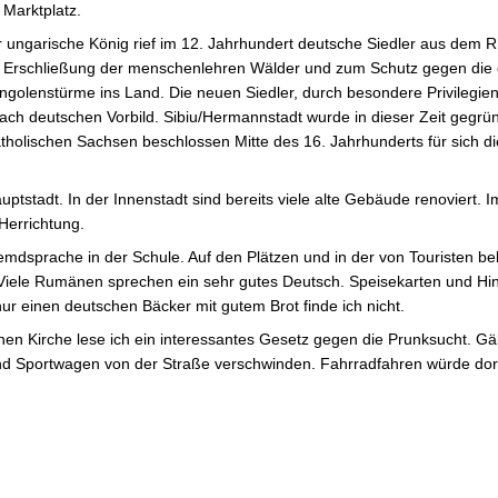
Marktplatz.
 ungarische König rief im 12. Jahrhundert deutsche Siedler aus dem 
 Erschließung der menschenlehren Wälder und zum Schutz gegen die
golenstürme ins Land. Die neuen Siedler, durch besondere Privilegien
ch deutschen Vorbild. Sibiu/Hermannstadt wurde in dieser Zeit gegründ
tholischen Sachsen beschlossen Mitte des 16. Jahrhunderts für sich di
auptstadt. In der Innenstadt sind bereits viele alte Gebäude renoviert.
Herrichtung.
emdsprache in der Schule. Auf den Plätzen und in der von Touristen be
Viele Rumänen sprechen ein sehr gutes Deutsch. Speisekarten und Hin
ur einen deutschen Bäcker mit gutem Brot finde ich nicht.
en Kirche lese ich ein interessantes Gesetz gegen die Prunksucht. Gä
nd Sportwagen von der Straße verschwinden. Fahrradfahren würde do