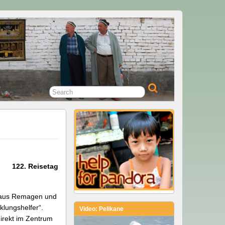
122. Reisetag
t aus Remagen und
klungshelfer“.
Video: Pelikane
irekt im Zentrum