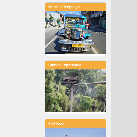
Manilas Jeepneys
Gibbon Experience
Fort Kochi