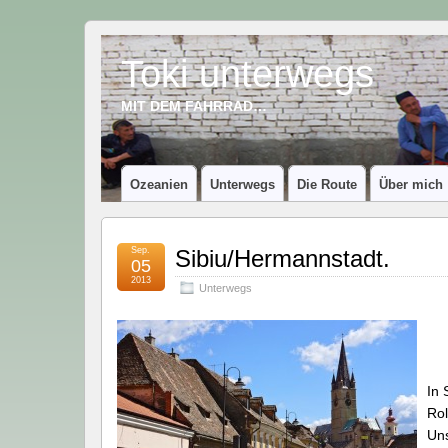
Toki unterwegs
MIT DEM FAHRRAD…
Ozeanien
Unterwegs
Die Route
Über mich
Sep.
Sibiu/Hermannstadt.
05
2013
Unterwegs
In 
Rol
Uns