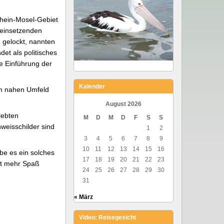
Rhein-Mosel-Gebiet
 einsetzenden
 gelockt, nannten
et als politisches
e Einführung der
Kalender
 Im nahen Umfeld
August 2026
lebten
M
D
M
D
F
S
S
weisschilder sind
1
2
3
4
5
6
7
8
9
10
11
12
13
14
15
16
be es ein solches
17
18
19
20
21
22
23
rt mehr Spaß
24
25
26
27
28
29
30
31
« März
Video: Reisegesicht