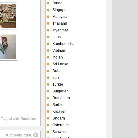
Brunei
Singapur
Malaysia
Thailand
Myanmar
Laos
Kambodscha
Vietnam
Indien
Sri Lanka
Dubai
Iran
Türkei
Bulgarien
Rumänien
Serbien
Kroatien
Ungarn
Tagged with:
Rumänien
Österreich
Schweiz
Kirchenburgen.