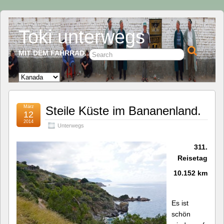
Toki unterwegs
MIT DEM FAHRRAD…
März
Steile Küste im Bananenland.
12
2014
Unterwegs
311.
Reisetag
10.152 km
Es ist
schön